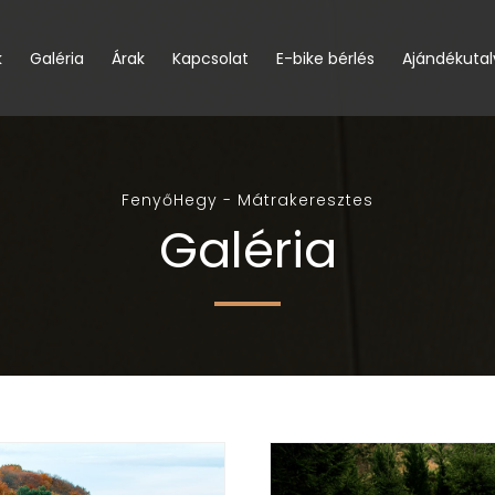
k
Galéria
Árak
Kapcsolat
E-bike bérlés
Ajándékuta
FenyőHegy - Mátrakeresztes
Galéria