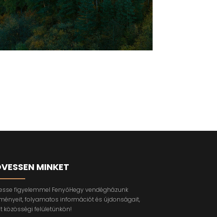
VESSEN MINKET
esse figyelemmel FenyőHegy vendégházunk
ményeit, folyamatos információt és újdonságait,
it közösségi felületünkön!