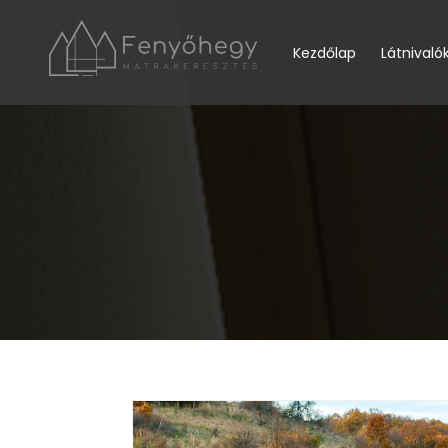
Kezdőlap
Látnivaló