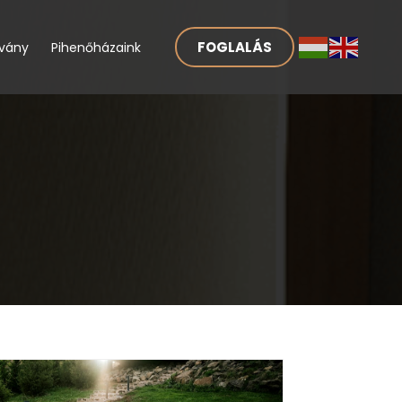
FOGLALÁS
lvány
Pihenőházaink