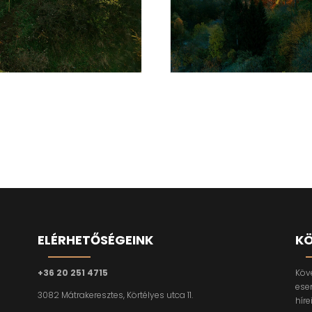
ELÉRHETŐSÉGEINK
KÖ
+36 20 251 4715
Köv
ese
3082 Mátrakeresztes, Körtélyes utca 11.
híre