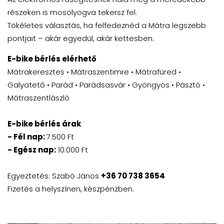
részeken is mosolyogva tekersz fel.
Tökéletes választás, ha felfedeznéd a Mátra legszebb
pontjait – akár egyedül, akár kettesben.
E-bike bérlés elérhető
Mátrakeresztes • Mátraszentimre • Mátrafüred •
Galyatető • Parád • Parádsasvár • Gyöngyös • Pásztó •
Mátraszentlászló
E-bike bérlés árak
- Fél nap:
7.500 Ft
- Egész nap:
10.000 Ft
Egyeztetés: Szabó János
+36 70 738 3654
Fizetés a helyszínen, készpénzben.