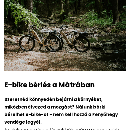
E-bike bérlés a Mátrában
Szeretnéd könnyedén bejárni a környéket,
miközben élvezed a mozgást? Nálunk bárki
bérelhet e-bike-ot – nem kell hozzá a Fenyőhegy
vendége legyél.
Az elektromos rásegítésnek hála még a meredekebb