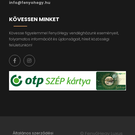
info@fenyohegy.hu
KÖVESSEN MINKET
Kövesse figyelemmel FenyőHegy vendégházunk eseményeit,
folyamatos információt és újdonságait, híreit közösségi
felületünkön!
Általános szerződési
© FenyőHegy Luxus