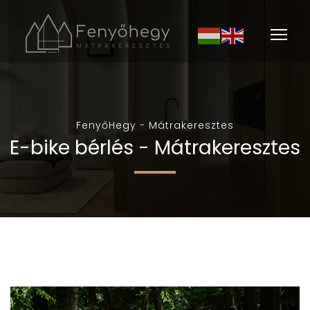
Men
FenyőHegy - Mátrakeresztes
E-bike bérlés - Mátrakeresztes