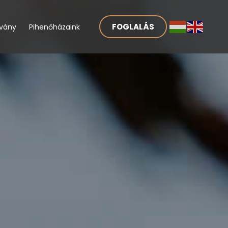
FOGLALÁS
lvány
Pihenőházaink