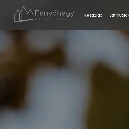
Kezdőlap
Látnivaló