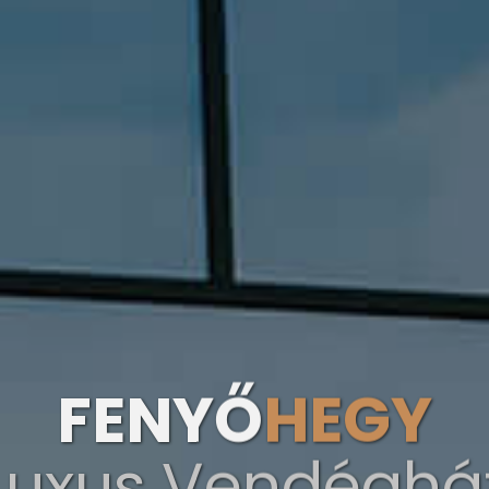
FENYŐ
HEGY
Luxus Vendéghá